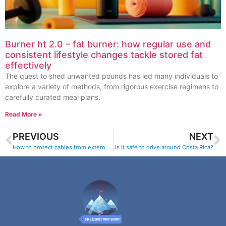
Burner ht 2.0 – fat burner: how regular use and
consistent lifestyle changes tackle stored fat
effectively
The quest to shed unwanted pounds has led many individuals to
explore a variety of methods, from rigorous exercise regimens to
carefully curated meal plans.
Read More »
PREVIOUS
NEXT
How to protect cables from external damage ?
Is it safe to drive around Costa Rica?